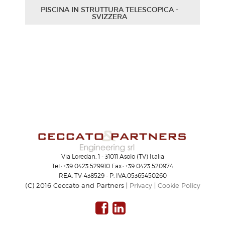
PISCINA IN STRUTTURA TELESCOPICA -
SVIZZERA
Progetto esecutivo della struttura
telescopica della piscina su concept di
sistema, produzione e installazione da
parte di Zorzi-Inox Val di Fiemme.
Gennaio
2020
Via Loredan, 1 - 31011 Asolo (TV) Italia
INSTALLAZIONE ASCENSORE
Tel.: +39 0423 529910 Fax.: +39 0423 520974
PANORAMICO VETRATO – TORRE ‘’ONE
VANDERBILT NEW YORK’’
REA: TV-438529 - P. IVA:05365450260
(C) 2016 Ceccato and Partners |
Privacy
|
Cookie Policy
Struttura metallica e vetrata
dell’ascensore panoramico che è stato
installato nel pinnacolo del nuovo