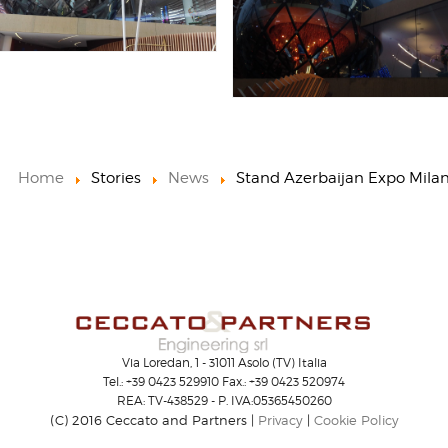
Home
Stories
News
Stand Azerbaijan Expo Mila
Via Loredan, 1 - 31011 Asolo (TV) Italia
Tel.: +39 0423 529910 Fax.: +39 0423 520974
REA: TV-438529 - P. IVA:05365450260
(C) 2016 Ceccato and Partners |
Privacy
|
Cookie Policy