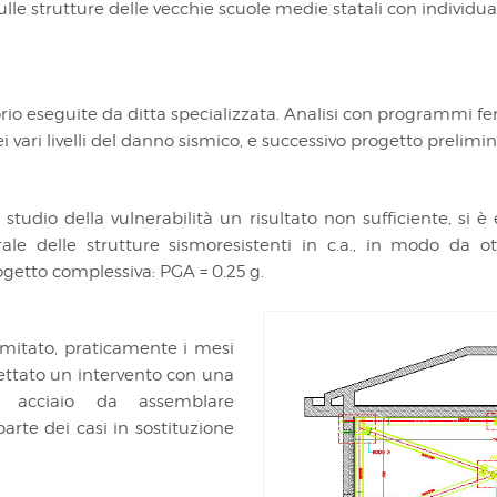
sulle strutture delle vecchie scuole medie statali con indivi
torio eseguite da ditta specializzata. Analisi con programmi fe
i vari livelli del danno sismico, e successivo progetto prelim
studio della vulnerabilità un risultato non sufficiente, si
ale delle strutture sismoresistenti in c.a., in modo da 
ogetto complessiva: PGA = 0.25 g.
imitato, praticamente i mesi
ogettato un intervento con una
in acciaio da assemblare
rte dei casi in sostituzione