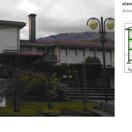
ele
Ann