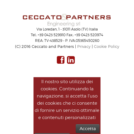
Via Loredan, 1 - 31011 Asolo (TV) Italia
Tel.: +39 0423 529910 Fax.: +39 0423 520974
REA: TV-438529 - P. IVA:05365450260
(C) 2016 Ceccato and Partners |
Privacy
|
Cookie Policy
Il nostro sito utilizza dei
cookies. Continuando la
navigazione, si accetta l'uso
dei cookies che ci consente
di fornire un servizio ottimale
e contenuti personalizzati
Accetta