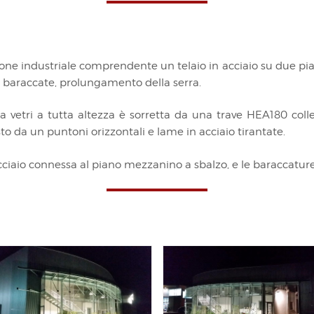
e industriale comprendente un telaio in acciaio su due piani
o baraccate, prolungamento della serra.
 vetri a tutta altezza è sorretta da una trave HEA180 collega
to da un puntoni orizzontali e lame in acciaio tirantate.
cciaio connessa al piano mezzanino a sbalzo, e le baraccatur