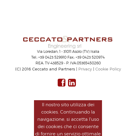
Via Loredan, 1 - 31011 Asolo (TV) Italia
Tel.: +39 0423 529910 Fax.: +39 0423 520974
REA: TV-438529 - P. IVA:05365450260
(C) 2016 Ceccato and Partners |
Privacy
|
Cookie Policy
Il nostro sito utilizza dei
cookies. Continuando la
navigazione, si accetta l'uso
dei cookies che ci consente
di fornire un servizio ottimale