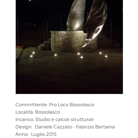
Committente: Pro Loco Bossolasco
Località:
Bossolasco
Incarico: Studio e calcoli strutturali
Design: Daniele Cazzato - Fabrizio Bertaina
Anno: Luglio 2015